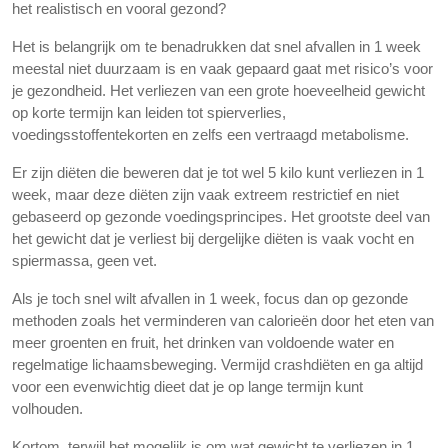
het realistisch en vooral gezond?
Het is belangrijk om te benadrukken dat snel afvallen in 1 week
meestal niet duurzaam is en vaak gepaard gaat met risico’s voor
je gezondheid. Het verliezen van een grote hoeveelheid gewicht
op korte termijn kan leiden tot spierverlies,
voedingsstoffentekorten en zelfs een vertraagd metabolisme.
Er zijn diëten die beweren dat je tot wel 5 kilo kunt verliezen in 1
week, maar deze diëten zijn vaak extreem restrictief en niet
gebaseerd op gezonde voedingsprincipes. Het grootste deel van
het gewicht dat je verliest bij dergelijke diëten is vaak vocht en
spiermassa, geen vet.
Als je toch snel wilt afvallen in 1 week, focus dan op gezonde
methoden zoals het verminderen van calorieën door het eten van
meer groenten en fruit, het drinken van voldoende water en
regelmatige lichaamsbeweging. Vermijd crashdiëten en ga altijd
voor een evenwichtig dieet dat je op lange termijn kunt
volhouden.
Kortom, terwijl het mogelijk is om wat gewicht te verliezen in 1