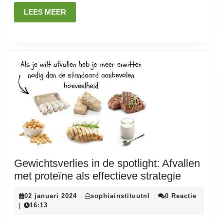
Maand
LEES
LEES MEER
Afvallen?
MEER
Gewichtsverlies in de spotlight: Afvallen
Gewicht
met proteïne als effectieve strategie
in
02
sophiainstituutnl
02 januari 2024
sophiainstituutnl
0 Reactie
|
|
de
januari
16:13
|
spotligh
2024