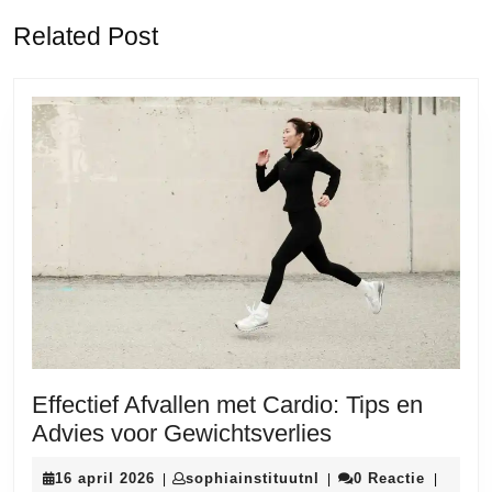
Vorige
Volgende
Related Post
bericht:
bericht:
Effectief Afvallen met Cardio: Tips en
Effectief
Advies voor Gewichtsverlies
Afvallen
16
sophiainstituutnl
16 april 2026
sophiainstituutnl
0 Reactie
|
|
|
met