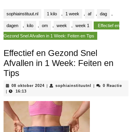
sophiainstituut.nl
1 kilo
,
1 week
,
af
,
dag
,
dagen
,
kilo
,
om
,
week
,
week 1
Effectief en
Gezond Snel Afvallen in 1 Week: Feiten en Tips
Effectief en Gezond Snel
Afvallen in 1 Week: Feiten en
Tips
08
sophiainstituutnl
08 oktober 2024
sophiainstituutnl
0 Reactie
|
|
oktober
16:13
|
2024