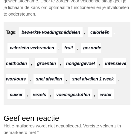
gewichtstoename. Door te zorgen voor voldoende slaap geef je
je lichaam de kans om optimaal te functioneren en je afvaldoelen
te ondersteunen.
Tags:
bewerkte voedingsmiddelen
,
calorieën
,
calorieën verbranden
,
fruit
,
gezonde
methoden
,
groenten
,
hongergevoel
,
intensieve
workouts
,
snel afvallen
,
snel afvallen 1 week
,
suiker
,
vezels
,
voedingsstoffen
,
water
Geef een reactie
Het e-mailadres wordt niet gepubliceerd.
Vereiste velden zijn
gemarkeerd met
*