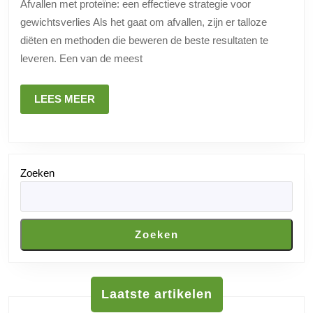
Afvallen met proteïne: een effectieve strategie voor
Afvalle
gewichtsverlies Als het gaat om afvallen, zijn er talloze
met
diëten en methoden die beweren de beste resultaten te
proteïn
leveren. Een van de meest
als
effectie
LEES
LEES MEER
strategi
MEER
Zoeken
Zoeken
Laatste artikelen