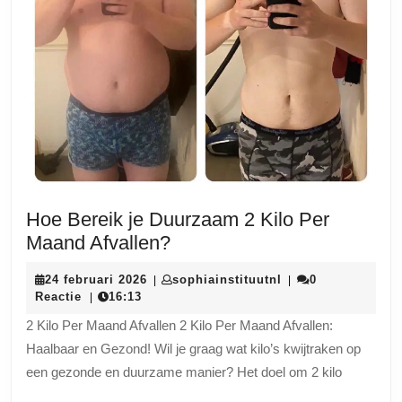
Hoe Bereik je Duurzaam 2 Kilo Per
Hoe
Maand Afvallen?
Bereik
24
sophiainstituutnl
24 februari 2026
sophiainstituutnl
0
|
|
je
februari
Reactie
16:13
|
Duurzaam
2026
2 Kilo Per Maand Afvallen 2 Kilo Per Maand Afvallen:
2
Haalbaar en Gezond! Wil je graag wat kilo’s kwijtraken op
Kilo
een gezonde en duurzame manier? Het doel om 2 kilo
Per