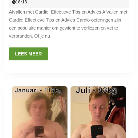
april
16:13
Cardio:
2026
Afvallen met Cardio: Effectieve Tips en Advies Afvallen met
Tips
Cardio: Effectieve Tips en Advies Cardio-oefeningen zijn
en
een populaire manier om gewicht te verliezen en vet te
Advies
verbranden. Of je nu
voor
Gewichtsverlie
LEES
LEES MEER
MEER