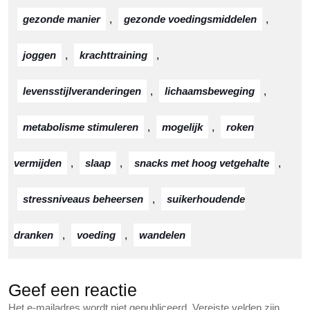
gezonde manier
,
gezonde voedingsmiddelen
,
joggen
,
krachttraining
,
levensstijlveranderingen
,
lichaamsbeweging
,
metabolisme stimuleren
,
mogelijk
,
roken
vermijden
,
slaap
,
snacks met hoog vetgehalte
,
stressniveaus beheersen
,
suikerhoudende
dranken
,
voeding
,
wandelen
Geef een reactie
Het e-mailadres wordt niet gepubliceerd.
Vereiste velden zijn