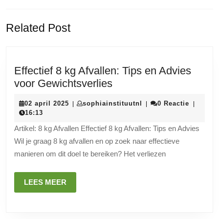
Vorige
Volgende
Related Post
bericht:
bericht:
Effectief 8 kg Afvallen: Tips en Advies
Effectief
voor Gewichtsverlies
8
02
sophiainstituutnl
02 april 2025
sophiainstituutnl
0 Reactie
|
|
|
kg
april
16:13
Afvallen:
2025
Artikel: 8 kg Afvallen Effectief 8 kg Afvallen: Tips en Advies
Tips
Wil je graag 8 kg afvallen en op zoek naar effectieve
en
manieren om dit doel te bereiken? Het verliezen
Advies
voor
LEES
LEES MEER
Gewichtsverlies
MEER