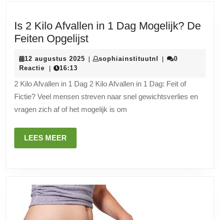
Is 2 Kilo Afvallen in 1 Dag Mogelijk? De
Is
Feiten Opgelijst
2
12
sophiainstituutnl
12 augustus 2025
sophiainstituutnl
0
|
|
Kilo
augustus
Reactie
16:13
|
Afvallen
2025
2 Kilo Afvallen in 1 Dag 2 Kilo Afvallen in 1 Dag: Feit of
in
Fictie? Veel mensen streven naar snel gewichtsverlies en
1
vragen zich af of het mogelijk is om
Dag
Mogelijk?
LEES
LEES MEER
De
MEER
Feiten
Opgelijst