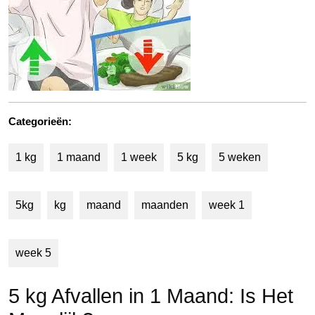
Categorieën:
1 kg
1 maand
1 week
5 kg
5 weken
5kg
kg
maand
maanden
week 1
week 5
5 kg Afvallen in 1 Maand: Is Het