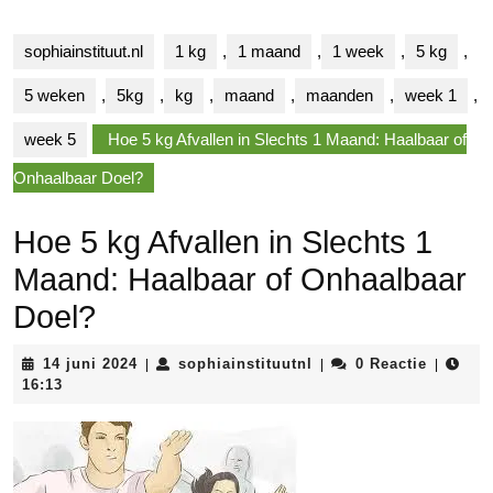
sophiainstituut.nl
1 kg
,
1 maand
,
1 week
,
5 kg
,
5 weken
,
5kg
,
kg
,
maand
,
maanden
,
week 1
,
week 5
Hoe 5 kg Afvallen in Slechts 1 Maand: Haalbaar of
Onhaalbaar Doel?
Hoe 5 kg Afvallen in Slechts 1
Maand: Haalbaar of Onhaalbaar
Doel?
14
sophiainstituutnl
14 juni 2024
sophiainstituutnl
0 Reactie
|
|
|
juni
16:13
2024