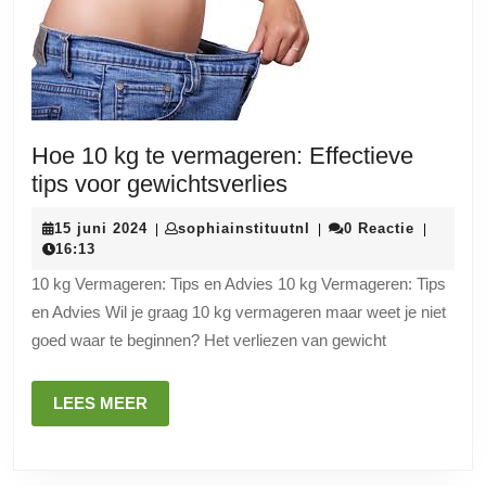
Hoe 10 kg te vermageren: Effectieve
Hoe
tips voor gewichtsverlies
10
15
sophiainstituutnl
15 juni 2024
sophiainstituutnl
0 Reactie
|
|
|
kg
juni
16:13
te
2024
10 kg Vermageren: Tips en Advies 10 kg Vermageren: Tips
vermageren:
en Advies Wil je graag 10 kg vermageren maar weet je niet
Effectieve
goed waar te beginnen? Het verliezen van gewicht
tips
voor
LEES
LEES MEER
gewichtsverlies
MEER