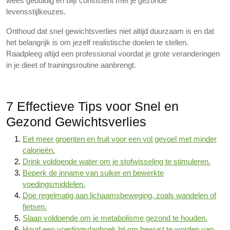
wees geduldig en blijf consistent met je gezonde
levensstijlkeuzes.
Onthoud dat snel gewichtsverlies niet altijd duurzaam is en dat
het belangrijk is om jezelf realistische doelen te stellen.
Raadpleeg altijd een professional voordat je grote veranderingen
in je dieet of trainingsroutine aanbrengt.
7 Effectieve Tips voor Snel en
Gezond Gewichtsverlies
Eet meer groenten en fruit voor een vol gevoel met minder
calorieën.
Drink voldoende water om je stofwisseling te stimuleren.
Beperk de inname van suiker en bewerkte
voedingsmiddelen.
Doe regelmatig aan lichaamsbeweging, zoals wandelen of
fietsen.
Slaap voldoende om je metabolisme gezond te houden.
Houd een voedingsdagboek bij om bewust te worden van