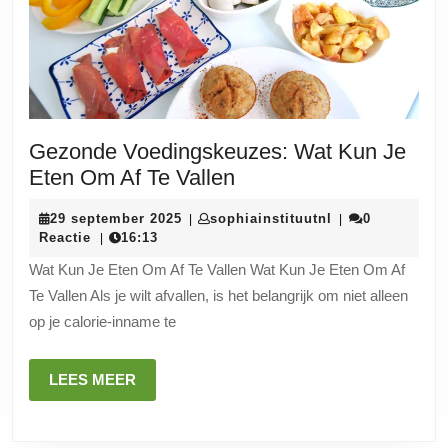
Gezonde Voedingskeuzes: Wat Kun Je
Gezonde
Eten Om Af Te Vallen
Voedingskeuzes:
29
sophiainstituutn
29 september 2025
sophiainstituutnl
0
|
|
Wat
september
Reactie
16:13
|
Kun
2025
Wat Kun Je Eten Om Af Te Vallen Wat Kun Je Eten Om Af
Je
Te Vallen Als je wilt afvallen, is het belangrijk om niet alleen
Eten
op je calorie-inname te
Om
Af
LEES
LEES MEER
Te
MEER
Vallen