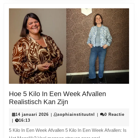
Hoe 5 Kilo In Een Week Afvallen
Hoe
Realistisch Kan Zijn
5
14
sophiainstituutnl
14 januari 2026
sophiainstituutnl
0 Reactie
|
|
Kilo
januari
16:13
|
In
2026
5 Kilo In Een Week Afvallen 5 Kilo In Een Week Afvallen: Is
Een