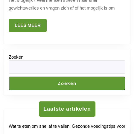
Het Mogelijk? Veel mensen streven naar snel
Week
gewichtsverlies en vragen zich af of het mogelijk is om
Afvallen
Realistisch
LEES
LEES MEER
Kan
MEER
Zijn
Zoeken
Zoeken
Laatste artikelen
Wat te eten om snel af te vallen: Gezonde voedingstips voor