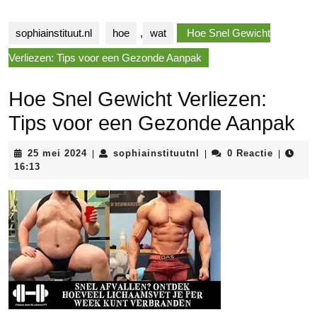
sophiainstituut.nl
hoe
,
wat
Hoe Snel Gewicht
Verliezen: Tips voor een Gezonde Aanpak
Hoe Snel Gewicht Verliezen:
Tips voor een Gezonde Aanpak
25
sophiainstituutnl
25 mei 2024
sophiainstituutnl
0 Reactie
|
|
|
mei
16:13
2024