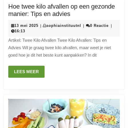
Hoe twee kilo afvallen op een gezonde
Hoe
manier: Tips en advies
twee
13
sophiainstituutnl
13 mei 2025
sophiainstituutnl
0 Reactie
|
|
|
kilo
mei
16:13
afvallen
2025
Artikel: Twee Kilo Afvallen Twee Kilo Afvallen: Tips en
op
Advies Wil je graag twee kilo afvallen, maar weet je niet
een
goed hoe je dit het beste kunt aanpakken? In dit
gezonde
manier:
LEES
LEES MEER
Tips
MEER
en
advies