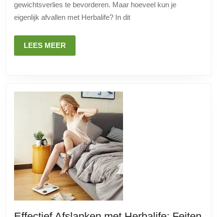
gewichtsverlies te bevorderen. Maar hoeveel kun je
Een
eigenlijk afvallen met Herbalife? In dit
onderzoek
naar
LEES
LEES MEER
de
MEER
effectiviteit
van
het
dieetprogramma
Effectief Afslanken met Herbalife: Feiten