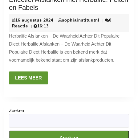
Effectief
en Fabels
Afslanken
16
sophiainstituutnl
16 augustus 2024
sophiainstituutnl
0
|
|
met
augustus
Reactie
16:13
|
Herbalife:
2024
Herbalife Afslanken – De Waarheid Achter Dit Populaire
Feiten
Dieet Herbalife Afslanken – De Waarheid Achter Dit
en
Populaire Dieet Herbalife is een bekend merk dat
Fabels
voornamelijk bekend staat om zijn afslankproducten.
LEES
LEES MEER
MEER
Zoeken
Zoeken