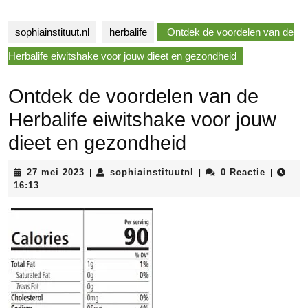
sophiainstituut.nl
herbalife
Ontdek de voordelen van de
Herbalife eiwitshake voor jouw dieet en gezondheid
Ontdek de voordelen van de
Herbalife eiwitshake voor jouw
dieet en gezondheid
27
sophiainstituutnl
27 mei 2023
sophiainstituutnl
0 Reactie
|
|
|
mei
16:13
2023