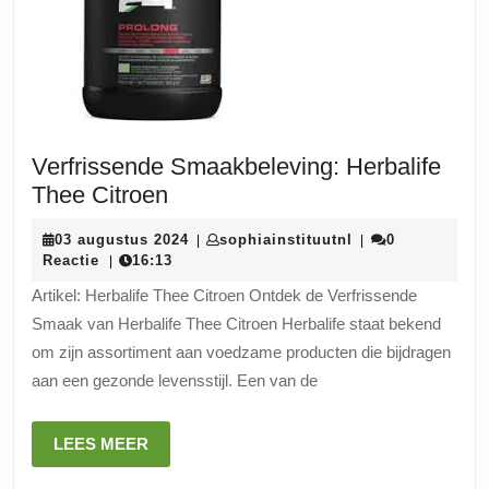
Verfrissende Smaakbeleving: Herbalife
Verfrissende
Thee Citroen
Smaakbeleving:
03
sophiainstituutnl
03 augustus 2024
sophiainstituutnl
0
|
|
Herbalife
augustus
Reactie
16:13
|
Thee
2024
Artikel: Herbalife Thee Citroen Ontdek de Verfrissende
Citroen
Smaak van Herbalife Thee Citroen Herbalife staat bekend
om zijn assortiment aan voedzame producten die bijdragen
aan een gezonde levensstijl. Een van de
LEES
LEES MEER
MEER