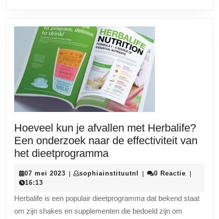
Hoeveel kun je afvallen met Herbalife?
Een onderzoek naar de effectiviteit van
Hoeveel
het dieetprogramma
kun
07
sophiainstituutnl
07 mei 2023
sophiainstituutnl
0 Reactie
|
|
|
je
mei
16:13
afvallen
2023
Herbalife is een populair dieetprogramma dat bekend staat
met
om zijn shakes en supplementen die bedoeld zijn om
Herbalife?