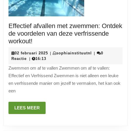
Effectief afvallen met zwemmen: Ontdek
de voordelen van deze verfrissende
Effectief
workout!
afvallen
02
sophiainstituutnl
02 februari 2025
sophiainstituutnl
0
|
|
met
februari
Reactie
16:13
|
zwemmen:
2025
Zwemmen om af te vallen Zwemmen om af te vallen:
Ontdek
Effectief en Verfrissend Zwemmen is niet alleen een leuke
de
en verfrissende manier om jezelf te vermaken, het kan ook
voordelen
een
van
deze
LEES
LEES MEER
verfrissende
MEER
workout!