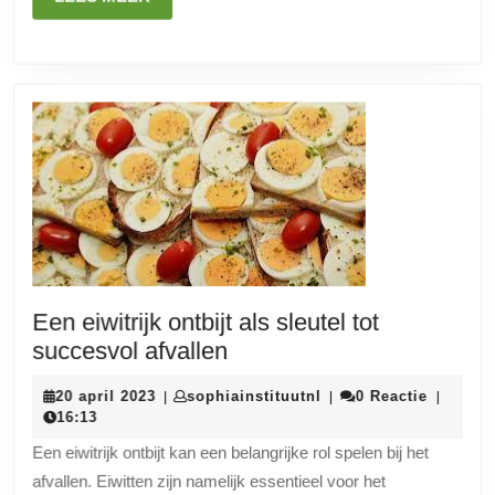
Vallen?
MEER
Een eiwitrijk ontbijt als sleutel tot
Een
succesvol afvallen
eiwitrijk
20
sophiainstituutnl
20 april 2023
sophiainstituutnl
0 Reactie
|
|
|
ontbijt
april
16:13
als
2023
Een eiwitrijk ontbijt kan een belangrijke rol spelen bij het
sleutel
afvallen. Eiwitten zijn namelijk essentieel voor het
tot