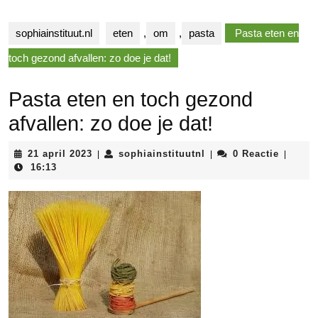
sophiainstituut.nl
eten
,
om
,
pasta
Pasta eten en
toch gezond afvallen: zo doe je dat!
Pasta eten en toch gezond
afvallen: zo doe je dat!
21
sophiainstituutnl
21 april 2023
sophiainstituutnl
0 Reactie
|
|
|
april
16:13
2023