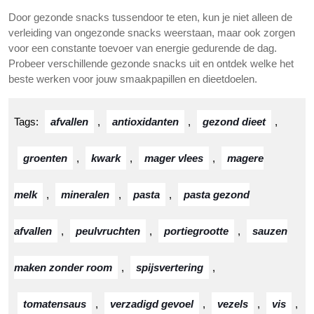
Door gezonde snacks tussendoor te eten, kun je niet alleen de
verleiding van ongezonde snacks weerstaan, maar ook zorgen
voor een constante toevoer van energie gedurende de dag.
Probeer verschillende gezonde snacks uit en ontdek welke het
beste werken voor jouw smaakpapillen en dieetdoelen.
Tags:
afvallen
,
antioxidanten
,
gezond dieet
,
groenten
,
kwark
,
mager vlees
,
magere
melk
,
mineralen
,
pasta
,
pasta gezond
afvallen
,
peulvruchten
,
portiegrootte
,
sauzen
maken zonder room
,
spijsvertering
,
tomatensaus
,
verzadigd gevoel
,
vezels
,
vis
,