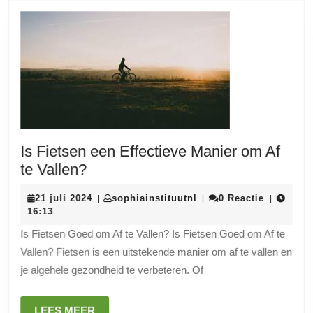
Is Fietsen een Effectieve Manier om Af
Is
te Vallen?
Fietsen
21
sophiainstituutnl
21 juli 2024
sophiainstituutnl
0 Reactie
|
|
|
een
juli
16:13
Effectieve
2024
Is Fietsen Goed om Af te Vallen? Is Fietsen Goed om Af te
Manier
Vallen? Fietsen is een uitstekende manier om af te vallen en
om
je algehele gezondheid te verbeteren. Of
Af
te
LEES
LEES MEER