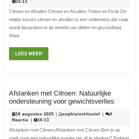
april
16:13
Citroen
2026
Citroen en Afvallen Citroen en Afvallen: Feiten en Fictie De
en
relatie tussen citroen en afvallen is een onderwerp dat vaak
Afvallen:
wordt besproken in de wereld van diëten en gezondheid.
Feiten
Maar
en
Fictie
LEES
LEES MEER
MEER
Afslanken met Citroen: Natuurlijke
Afslank
ondersteuning voor gewichtsverlies
met
18
sophiainstituutnl
18 augustus 2025
sophiainstituutnl
0
|
|
Citroen:
augustus
Reactie
16:13
|
Natuurli
2025
Afslanken met Citroen Afslanken met Citroen Ben je op
onderst
zoek naar een natuurlijke manier om af te slanken? Probeer