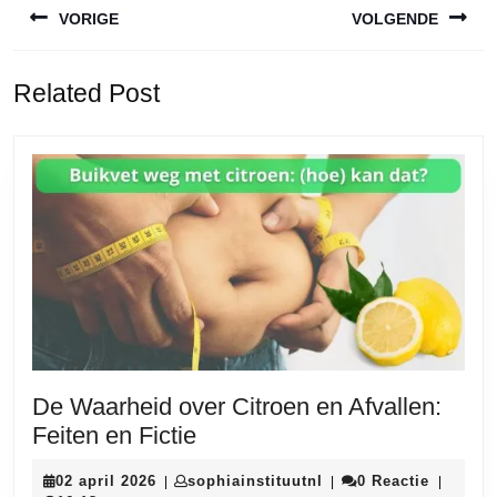
VORIGE
VOLGENDE
Vorige
Volgende
Related Post
bericht:
bericht:
De Waarheid over Citroen en Afvallen:
De
Feiten en Fictie
Waarheid
02
sophiainstituutnl
02 april 2026
sophiainstituutnl
0 Reactie
|
|
|
over