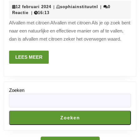
met
12
sophiainstituutnl
12 februari 2024
sophiainstituutnl
0
|
|
citroen:
februari
Reactie
16:13
|
Natuurlijk
2024
Afvallen met citroen Afvallen met citroen Als je op zoek bent
en
naar een natuurlijke en effectieve manier om af te vallen,
verfrissend
dan is afvallen met citroen zeker het overwegen waard.
gewichtsverlies
LEES
LEES MEER
MEER
Zoeken
Zoeken