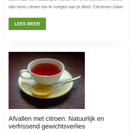
voor
dan eens citroen toe te voegen aan je dieet. Citroenen staan
gewichts
LEES
LEES MEER
MEER
Afvallen met citroen: Natuurlijk en
Afvallen
verfrissend gewichtsverlies