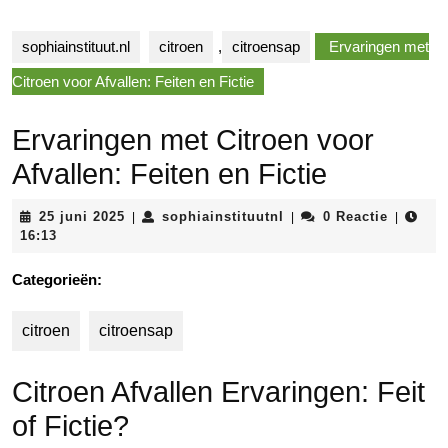
sophiainstituut.nl
citroen
,
citroensap
Ervaringen met
Citroen voor Afvallen: Feiten en Fictie
Ervaringen met Citroen voor
Afvallen: Feiten en Fictie
25
sophiainstituutnl
25 juni 2025
sophiainstituutnl
0 Reactie
|
|
|
juni
16:13
2025
Categorieën:
citroen
citroensap
Citroen Afvallen Ervaringen: Feit
of Fictie?