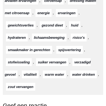
afvallen ervaringen
,
citroensap
,
dressing maken
met citroensap
,
energie
,
ervaringen
,
gewichtsverlies
,
gezond dieet
,
huid
,
hydrateren
,
lichaamsbeweging
,
risico's
,
smaakmaker in gerechten
,
spijsvertering
,
stofwisseling
,
suiker vervangen
,
verzadigd
gevoel
,
vitaliteit
,
warm water
,
water drinken
,
zout vervangen
Geef een reactie