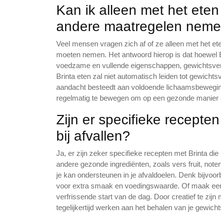
Kan ik alleen met het eten 
andere maatregelen nem
Veel mensen vragen zich af of ze alleen met het et
moeten nemen. Het antwoord hierop is dat hoewel B
voedzame en vullende eigenschappen, gewichtsverli
Brinta eten zal niet automatisch leiden tot gewichtsve
aandacht besteedt aan voldoende lichaamsbeweging.
regelmatig te bewegen om op een gezonde manier af 
Zijn er specifieke recepte
bij afvallen?
Ja, er zijn zeker specifieke recepten met Brinta di
andere gezonde ingrediënten, zoals vers fruit, note
je kan ondersteunen in je afvaldoelen. Denk bijvoo
voor extra smaak en voedingswaarde. Of maak ee
verfrissende start van de dag. Door creatief te zij
tegelijkertijd werken aan het behalen van je gewicht