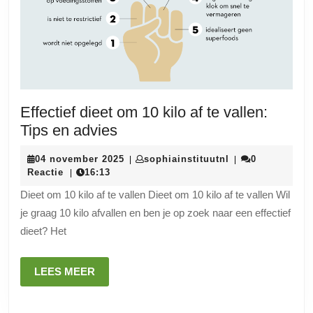
Effectief dieet om 10 kilo af te vallen:
Effectief
Tips en advies
dieet
04
sophiainstituutn
04 november 2025
sophiainstituutnl
0
|
|
om
november
Reactie
16:13
|
10
2025
Dieet om 10 kilo af te vallen Dieet om 10 kilo af te vallen Wil
kilo
je graag 10 kilo afvallen en ben je op zoek naar een effectief
af
dieet? Het
te
vallen:
LEES
LEES MEER
Tips
MEER
en
advies