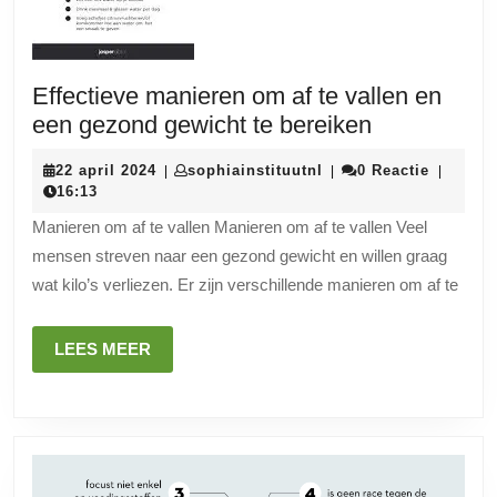
Effectieve manieren om af te vallen en
Effectieve
een gezond gewicht te bereiken
manieren
22
sophiainstituutnl
22 april 2024
sophiainstituutnl
0 Reactie
|
|
|
om
april
16:13
af
2024
Manieren om af te vallen Manieren om af te vallen Veel
te
mensen streven naar een gezond gewicht en willen graag
vallen
wat kilo’s verliezen. Er zijn verschillende manieren om af te
en
een
LEES
LEES MEER
gezond
MEER
gewicht
te
bereiken