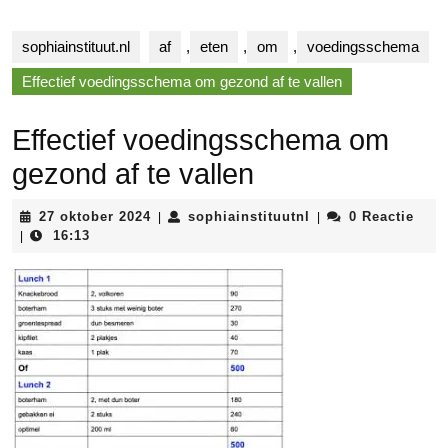
sophiainstituut.nl
af
,
eten
,
om
,
voedingsschema
Effectief voedingsschema om gezond af te vallen
Effectief voedingsschema om
gezond af te vallen
27
sophiainstituutnl
27 oktober 2024
sophiainstituutnl
0 Reactie
|
|
oktober
16:13
|
2024