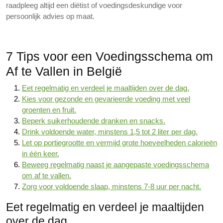
raadpleeg altijd een diëtist of voedingsdeskundige voor
persoonlijk advies op maat.
7 Tips voor een Voedingsschema om
Af te Vallen in België
Eet regelmatig en verdeel je maaltijden over de dag.
Kies voor gezonde en gevarieerde voeding met veel
groenten en fruit.
Beperk suikerhoudende dranken en snacks.
Drink voldoende water, minstens 1,5 tot 2 liter per dag.
Let op portiegrootte en vermijd grote hoeveelheden calorieën
in één keer.
Beweeg regelmatig naast je aangepaste voedingsschema
om af te vallen.
Zorg voor voldoende slaap, minstens 7-8 uur per nacht.
Eet regelmatig en verdeel je maaltijden
over de dag.