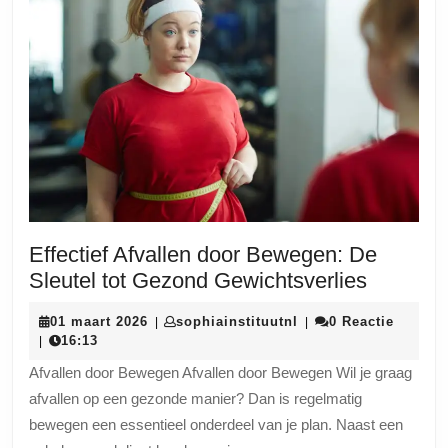
Effectief Afvallen door Bewegen: De
Effectief
Sleutel tot Gezond Gewichtsverlies
Afvallen
01
sophiainstituutnl
01 maart 2026
sophiainstituutnl
0 Reactie
|
|
door
maart
16:13
|
Bewege
2026
Afvallen door Bewegen Afvallen door Bewegen Wil je graag
De
afvallen op een gezonde manier? Dan is regelmatig
Sleutel
bewegen een essentieel onderdeel van je plan. Naast een
tot