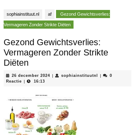
sophiainstituut.nl
af
Gezond Gewichtsverlies:
Vermageren Zonder Strikte Diëten
Gezond Gewichtsverlies:
Vermageren Zonder Strikte
Diëten
26
sophiainstituutnl
26 december 2024
sophiainstituutnl
0
|
|
december
Reactie
16:13
|
2024