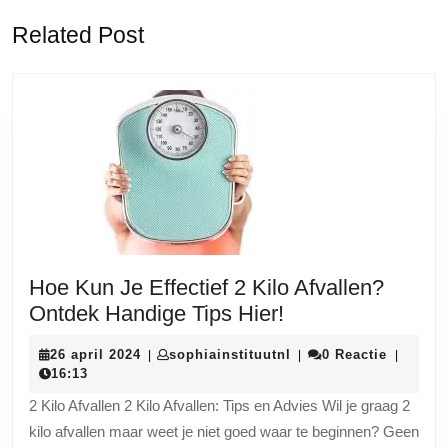
Vorige
Volgende
Related Post
bericht:
bericht:
Hoe Kun Je Effectief 2 Kilo Afvallen?
Hoe
Ontdek Handige Tips Hier!
Kun
26
sophiainstituutnl
26 april 2024
sophiainstituutnl
0 Reactie
|
|
|
Je
april
16:13
Effectief
2024
2 Kilo Afvallen 2 Kilo Afvallen: Tips en Advies Wil je graag 2
2
kilo afvallen maar weet je niet goed waar te beginnen? Geen
Kilo