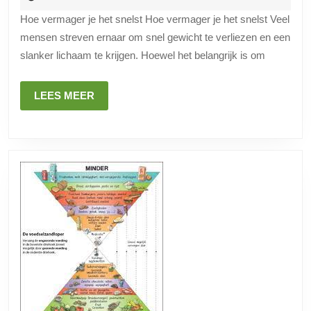
het
2024
Hoe vermager je het snelst Hoe vermager je het snelst Veel
snelst
mensen streven ernaar om snel gewicht te verliezen en een
op
slanker lichaam te krijgen. Hoewel het belangrijk is om
een
gezonde
LEES
LEES MEER
manier
MEER