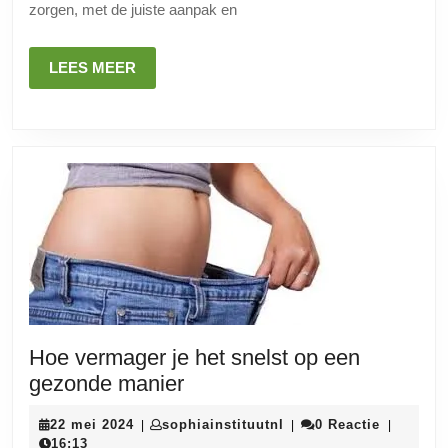
zorgen, met de juiste aanpak en
Afvallen?
Ontdek
LEES
LEES MEER
Handige
MEER
Tips
Hier!
Hoe vermager je het snelst op een
Hoe
gezonde manier
vermager
22
sophiainstituutnl
22 mei 2024
sophiainstituutnl
0 Reactie
|
|
|
je
mei
16:13