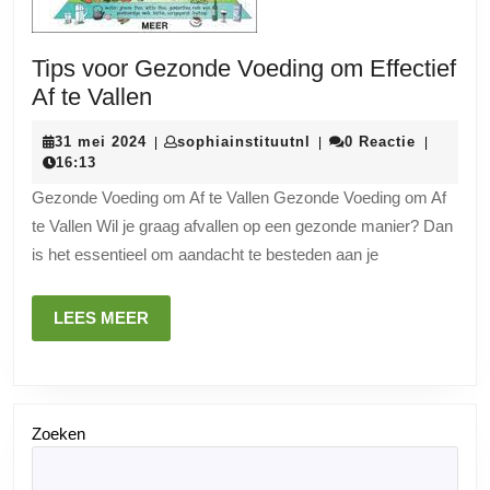
Tips voor Gezonde Voeding om Effectief
Tips
Af te Vallen
voor
31
sophiainstituutnl
31 mei 2024
sophiainstituutnl
0 Reactie
|
|
|
Gezonde
mei
16:13
Voeding
2024
Gezonde Voeding om Af te Vallen Gezonde Voeding om Af
om
te Vallen Wil je graag afvallen op een gezonde manier? Dan
Effectief
is het essentieel om aandacht te besteden aan je
Af
te
LEES
LEES MEER
Vallen
MEER
Zoeken