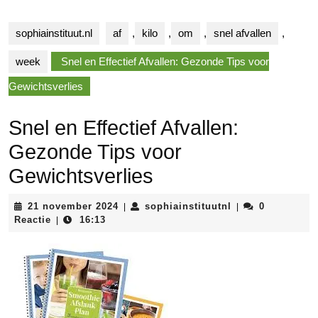
sophiainstituut.nl
af
,
kilo
,
om
,
snel afvallen
,
week
Snel en Effectief Afvallen: Gezonde Tips voor
Gewichtsverlies
Snel en Effectief Afvallen:
Gezonde Tips voor
Gewichtsverlies
21
sophiainstituutnl
21 november 2024
sophiainstituutnl
0
|
|
november
Reactie
16:13
|
2024