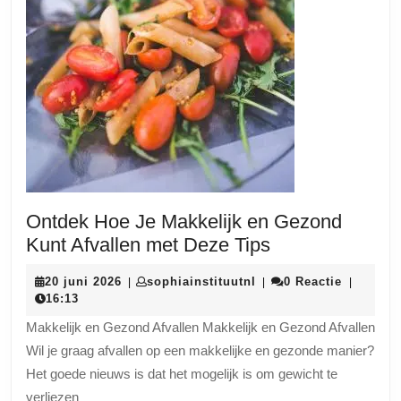
Ontdek Hoe Je Makkelijk en Gezond
Ontdek
Kunt Afvallen met Deze Tips
Hoe
20
sophiainstituutnl
20 juni 2026
sophiainstituutnl
0 Reactie
|
|
|
Je
juni
16:13
Makkelijk
2026
Makkelijk en Gezond Afvallen Makkelijk en Gezond Afvallen
en
Wil je graag afvallen op een makkelijke en gezonde manier?
Gezond
Het goede nieuws is dat het mogelijk is om gewicht te
Kunt
verliezen