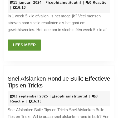
15
sophiainstituutnl
15 januari 2024
sophiainstituutnl
0 Reactie
|
|
1
januari
16:13
|
week
2024
In 1 week 5 kilo afvallen: is het mogelijk? Veel mensen
5
streven naar snelle resultaten als het gaat om
kilo
gewichtsverlies. Het idee om in slechts één week 5 kilo af
afvallen
realistisch?
LEES
LEES MEER
Een
MEER
kritische
blik
op
snel
Snel Afslanken Rond Je Buik: Effectieve
gewichtsverlies.
Snel
Tips en Tricks
Afslanken
03
sophiainstituutn
03 september 2025
sophiainstituutnl
0
|
|
Rond
september
Reactie
16:13
|
Je
2025
Snel Afslanken Buik: Tips en Tricks Snel Afslanken Buik:
Buik:
Tips en Tricks Wil je graag snel afslanken rond je buik? Een