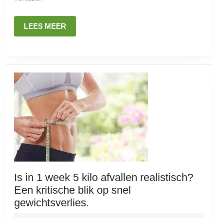
Afvallen
met
LEES
LEES MEER
Deze
MEER
Tips
Is in 1 week 5 kilo afvallen realistisch?
Een kritische blik op snel
Is
gewichtsverlies.
in