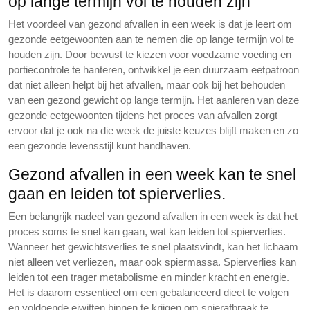
op lange termijn vol te houden zijn
Het voordeel van gezond afvallen in een week is dat je leert om
gezonde eetgewoonten aan te nemen die op lange termijn vol te
houden zijn. Door bewust te kiezen voor voedzame voeding en
portiecontrole te hanteren, ontwikkel je een duurzaam eetpatroon
dat niet alleen helpt bij het afvallen, maar ook bij het behouden
van een gezond gewicht op lange termijn. Het aanleren van deze
gezonde eetgewoonten tijdens het proces van afvallen zorgt
ervoor dat je ook na die week de juiste keuzes blijft maken en zo
een gezonde levensstijl kunt handhaven.
Gezond afvallen in een week kan te snel
gaan en leiden tot spierverlies.
Een belangrijk nadeel van gezond afvallen in een week is dat het
proces soms te snel kan gaan, wat kan leiden tot spierverlies.
Wanneer het gewichtsverlies te snel plaatsvindt, kan het lichaam
niet alleen vet verliezen, maar ook spiermassa. Spierverlies kan
leiden tot een trager metabolisme en minder kracht en energie.
Het is daarom essentieel om een gebalanceerd dieet te volgen
en voldoende eiwitten binnen te krijgen om spierafbraak te