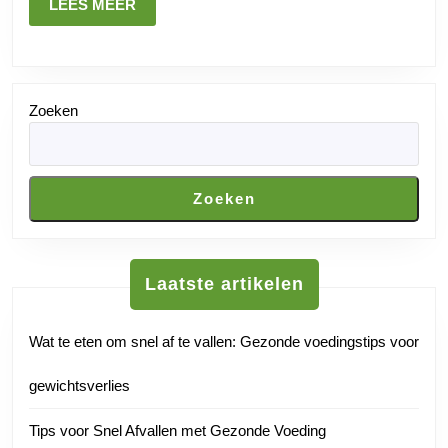
LEES
LEES MEER
simpele
MEER
stap
Zoeken
Zoeken
Laatste artikelen
Wat te eten om snel af te vallen: Gezonde voedingstips voor
gewichtsverlies
Tips voor Snel Afvallen met Gezonde Voeding