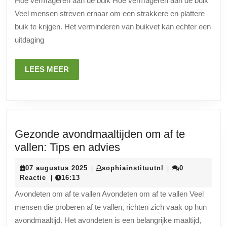
Hoe vermageren aan de buik Hoe vermageren aan de buik
vermageren
Veel mensen streven ernaar om een strakkere en plattere
aan
buik te krijgen. Het verminderen van buikvet kan echter een
de
uitdaging
buik
LEES
LEES MEER
MEER
Gezonde avondmaaltijden om af te
Gezonde
vallen: Tips en advies
avondmaaltijden
07
sophiainstituutnl
07 augustus 2025
sophiainstituutnl
0
|
|
om
augustus
Reactie
16:13
|
af
2025
Avondeten om af te vallen Avondeten om af te vallen Veel
te
mensen die proberen af te vallen, richten zich vaak op hun
vallen:
avondmaaltijd. Het avondeten is een belangrijke maaltijd,
Tips