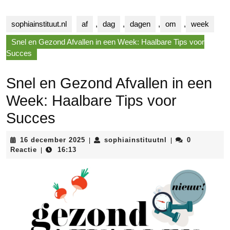
sophiainstituut.nl
af
,
dag
,
dagen
,
om
,
week
Snel en Gezond Afvallen in een Week: Haalbare Tips voor
Succes
Snel en Gezond Afvallen in een
Week: Haalbare Tips voor
Succes
16
sophiainstituutnl
16 december 2025
sophiainstituutnl
0
|
|
december
Reactie
16:13
|
2025