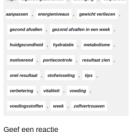
aanpassen
,
energieniveaus
,
gewicht verliezen
,
gezond afvallen
,
gezond afvallen in een week
,
huidgezondheid
,
hydratatie
,
metabolisme
,
motiverend
,
portiecontrole
,
resultaat zien
,
snel resultaat
,
stofwisseling
,
tips
,
verbetering
,
vitaliteit
,
voeding
,
voedingsstoffen
,
week
,
zelfvertrouwen
Geef een reactie