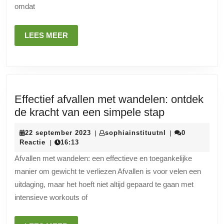
omdat
en
advies
LEES
LEES MEER
MEER
Effectief afvallen met wandelen: ontdek
Effectief
de kracht van een simpele stap
afvallen
22
sophiainstituutn
22 september 2023
sophiainstituutnl
0
|
|
met
september
Reactie
16:13
|
wandelen:
2023
Afvallen met wandelen: een effectieve en toegankelijke
ontdek
manier om gewicht te verliezen Afvallen is voor velen een
de
uitdaging, maar het hoeft niet altijd gepaard te gaan met
kracht
intensieve workouts of
van
een