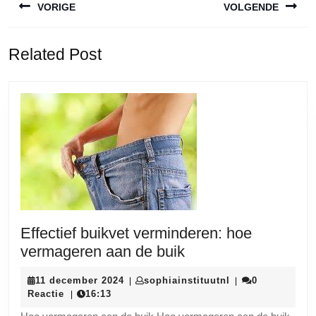
VORIGE
VOLGENDE
Vorige
Volgende
Related Post
bericht:
bericht:
Effectief buikvet verminderen: hoe
Effectief
vermageren aan de buik
buikvet
11
sophiainstituutnl
11 december 2024
sophiainstituutnl
0
|
|
verminderen:
december
Reactie
16:13
|
hoe
2024