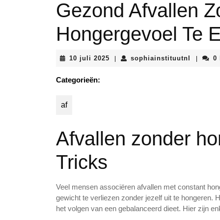
Gezond Afvallen Z
Hongergevoel Te E
10
sophiain
10 juli 2025
sophiainstituutnl
0
|
|
juli
2025
Categorieën:
af
Afvallen zonder ho
Tricks
Veel mensen associëren afvallen met constant hong
gewicht te verliezen zonder jezelf uit te hongeren. 
het volgen van een gebalanceerd dieet. Hier zijn en