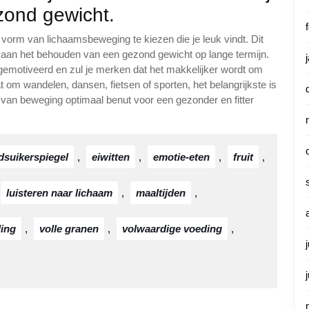
ond gewicht.
vorm van lichaamsbeweging te kiezen die je leuk vindt. Dit
ok aan het behouden van een gezond gewicht op lange termijn.
 je gemotiveerd en zul je merken dat het makkelijker wordt om
t om wandelen, dansen, fietsen of sporten, het belangrijkste is
en van beweging optimaal benut voor een gezonder en fitter
dsuikerspiegel
,
eiwitten
,
emotie-eten
,
fruit
,
luisteren naar lichaam
,
maaltijden
,
ing
,
volle granen
,
volwaardige voeding
,