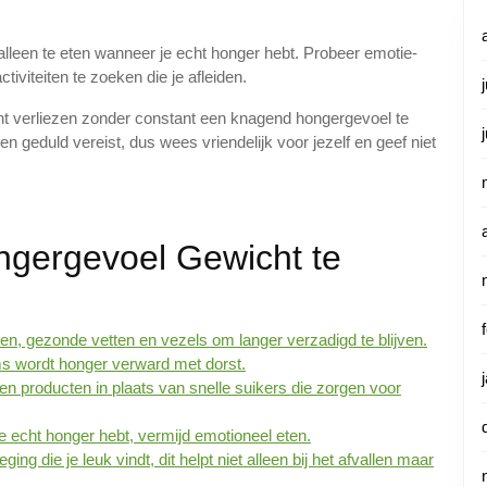
 alleen te eten wanneer je echt honger hebt. Probeer emotie-
tiviteiten te zoeken die je afleiden.
ht verliezen zonder constant een knagend hongergevoel te
en geduld vereist, dus wees vriendelijk voor jezelf en geef niet
ngergevoel Gewicht te
n, gezonde vetten en vezels om langer verzadigd te blijven.
s wordt honger verward met dorst.
n producten in plaats van snelle suikers die zorgen voor
je echt honger hebt, vermijd emotioneel eten.
 die je leuk vindt, dit helpt niet alleen bij het afvallen maar