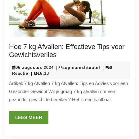
Hoe 7 kg Afvallen: Effectieve Tips voor
Hoe
Gewichtsverlies
7
06
sophiainstituutnl
06 augustus 2024
sophiainstituutnl
0
|
|
kg
augustus
Reactie
16:13
|
Afvallen:
2024
Artikel: 7 kg Afvallen 7 kg Afvallen: Tips en Advies voor een
Effectieve
Gezonder Gewicht Wil je graag 7 kg afvallen om een
Tips
gezonder gewicht te bereiken? Het is een haalbaar
voor
Gewichtsverlies
LEES
LEES MEER
MEER