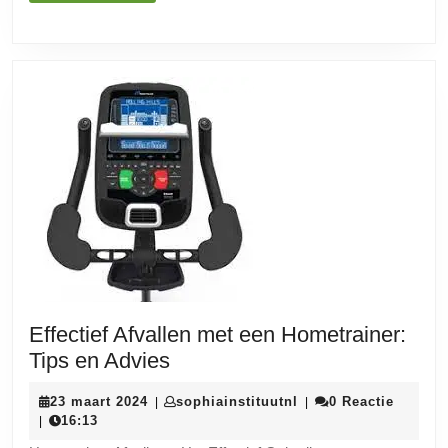
MEER
Effectief Afvallen met een Hometrainer:
Effectief
Tips en Advies
Afvallen
23
sophiainstituutnl
23 maart 2024
sophiainstituutnl
0 Reactie
|
|
met
maart
16:13
|
een
2024