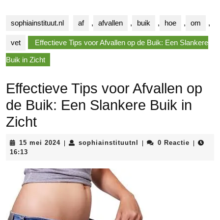
sophiainstituut.nl
af
,
afvallen
,
buik
,
hoe
,
om
,
vet
Effectieve Tips voor Afvallen op de Buik: Een Slankere
Buik in Zicht
Effectieve Tips voor Afvallen op
de Buik: Een Slankere Buik in
Zicht
15
sophiainstituutnl
15 mei 2024
sophiainstituutnl
0 Reactie
|
|
|
mei
16:13
2024