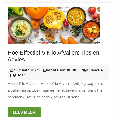
Hoe Effectief 5 Kilo Afvallen: Tips en
Hoe
Advies
Effectief
21
sophiainstituutnl
21 maart 2025
sophiainstituutnl
0 Reactie
|
|
5
maart
16:13
|
Kilo
2025
Hoe 5 Kilo Afvallen Hoe 5 Kilo Afvallen Wil je graag 5 kilo
Afvallen:
afvallen en op zoek naar een effectieve manier om dit te
Tips
bereiken? Het is belangrijk om realistische
en
Advies
LEES
LEES MEER