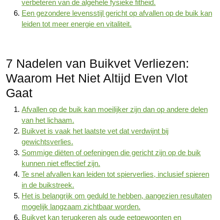
verbeteren van de algehele fysieke fitheid.
Een gezondere levensstijl gericht op afvallen op de buik kan
leiden tot meer energie en vitaliteit.
7 Nadelen van Buikvet Verliezen:
Waarom Het Niet Altijd Even Vlot
Gaat
Afvallen op de buik kan moeilijker zijn dan op andere delen
van het lichaam.
Buikvet is vaak het laatste vet dat verdwijnt bij
gewichtsverlies.
Sommige diëten of oefeningen die gericht zijn op de buik
kunnen niet effectief zijn.
Te snel afvallen kan leiden tot spierverlies, inclusief spieren
in de buikstreek.
Het is belangrijk om geduld te hebben, aangezien resultaten
mogelijk langzaam zichtbaar worden.
Buikvet kan terugkeren als oude eetgewoonten en