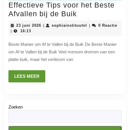
Effectieve Tips voor het Beste
Effectieve
Afvallen bij de Buik
Tips
23
sophiainstituutnl
23 juni 2026
sophiainstituutnl
0 Reactie
|
|
voor
juni
16:13
|
2026
het
Beste Manier om Af te Vallen bij de Buik De Beste Manier
Beste
om Af te Vallen bij de Buik Veel mensen dromen van een
Afvallen
platte buik, maar het verliezen van
bij
de
LEES
LEES MEER
Buik
MEER
Zoeken