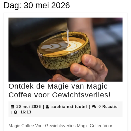
Dag:
30 mei 2026
Ontdek de Magie van Magic
Ontd
Coffee voor Gewichtsverlies!
de
30
sophiainstituutnl
30 mei 2026
sophiainstituutnl
0 Reactie
|
|
Magi
mei
16:13
|
2026
van
Magic Coffee Voor Gewichtsverlies Magic Coffee Voor
Magi