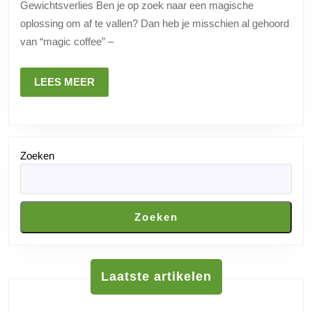
Gewichtsverlies Ben je op zoek naar een magische
Coffe
oplossing om af te vallen? Dan heb je misschien al gehoord
voor
van “magic coffee” –
Gewic
LEES
LEES MEER
MEER
Zoeken
Zoeken
Laatste artikelen