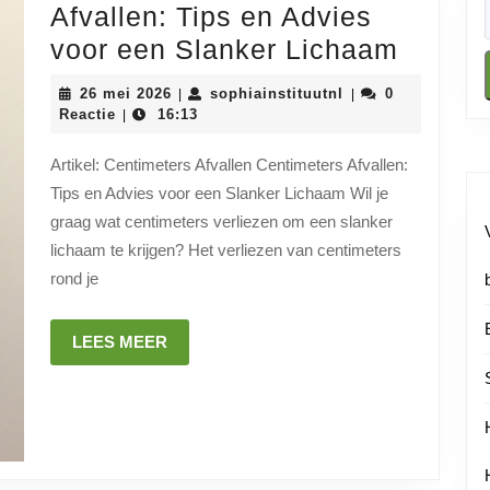
Afvallen: Tips en Advies
Effecti
voor een Slanker Lichaam
Centim
26
sophiainstituutnl
26 mei 2026
sophiainstituutnl
0
|
|
Afvalle
mei
Reactie
16:13
|
2026
Tips
Artikel: Centimeters Afvallen Centimeters Afvallen:
en
Tips en Advies voor een Slanker Lichaam Wil je
Advies
graag wat centimeters verliezen om een slanker
voor
lichaam te krijgen? Het verliezen van centimeters
een
rond je
Slanke
Licha
LEES
LEES MEER
MEER