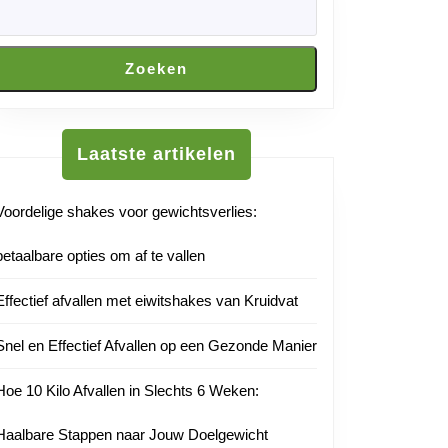
ef
eters
Zoeken
n:
Laatste artikelen
Voordelige shakes voor gewichtsverlies:
betaalbare opties om af te vallen
r
Effectief afvallen met eiwitshakes van Kruidvat
am
Snel en Effectief Afvallen op een Gezonde Manier
Hoe 10 Kilo Afvallen in Slechts 6 Weken:
Haalbare Stappen naar Jouw Doelgewicht