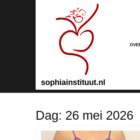
Naar
de
inhoud
gaan
Naar
de
inhoud
OVE
gaan
sophiainstituut.nl
Dag:
26 mei 2026