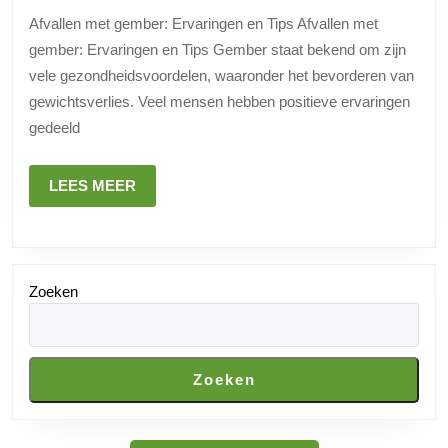
door
Afvallen met gember: Ervaringen en Tips Afvallen met
het
gember: Ervaringen en Tips Gember staat bekend om zijn
gebruik
vele gezondheidsvoordelen, waaronder het bevorderen van
van
gewichtsverlies. Veel mensen hebben positieve ervaringen
gember
gedeeld
LEES
LEES MEER
MEER
Zoeken
Zoeken