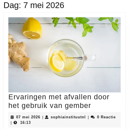
Dag:
7 mei 2026
Ervaringen met afvallen door
Ervaringen
het gebruik van gember
met
07
sophiainstituutnl
07 mei 2026
sophiainstituutnl
0 Reactie
|
|
afvallen
mei
16:13
|
2026