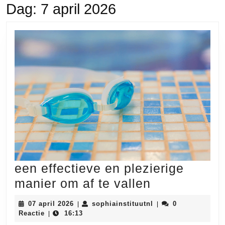
Dag:
7 april 2026
een effectieve en plezierige
een
manier om af te vallen
effectieve
07
sophiainstituutnl
07 april 2026
sophiainstituutnl
0
|
|
en
april
Reactie
16:13
|
2026