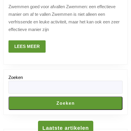
plezierige
Zwemmen goed voor afvallen Zwemmen: een effectieve
manier
manier om af te vallen Zwemmen is niet alleen een
om
verfrissende en leuke activiteit, maar het kan ook een zeer
af
effectieve manier zijn
te
vallen
LEES
LEES MEER
MEER
Zoeken
Zoeken
Laatste artikelen